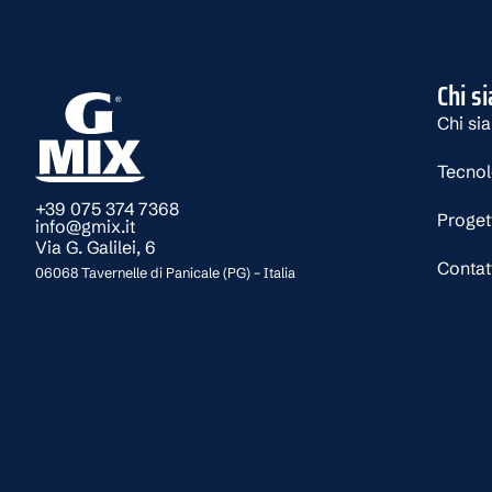
Chi s
Chi si
Tecno
+39 075 374 7368
Proget
info@gmix.it
Via G. Galilei, 6
Contat
06068 Tavernelle di Panicale (PG) – Italia