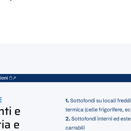
ioni 🖱️↗
E
1.
Sottofondi su locali fredd
nti e
termica (celle frigorifere, ec
ia e
2.
Sottofondi interni ed est
carrabili