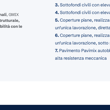
3.
Sottofondi civili con elev
4.
Sottofondi civili con elev
nali
, GMIX
5.
Coperture piane, realizz
trutturale,
ilità con le
un’unica lavorazione, diret
6.
Coperture piane, realizz
un’unica lavorazione, sotto 
7.
Pavimento Pavimix autoblo
alta resistenza meccanica