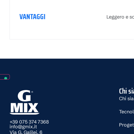
VANTAGGI
Leggero e so
Chi s
Chi si
Tecno
+39 075 374 7368
Proget
info@gmix.it
Via G. Galilei, 6