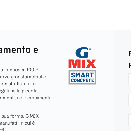
olamento e
olimerica al 100%
i curve granulometriche
on strutturali. In
gati nella piccola
rimenti, nei riempimenti
la sua forma, G MIX
nufatti in cui è
ti.