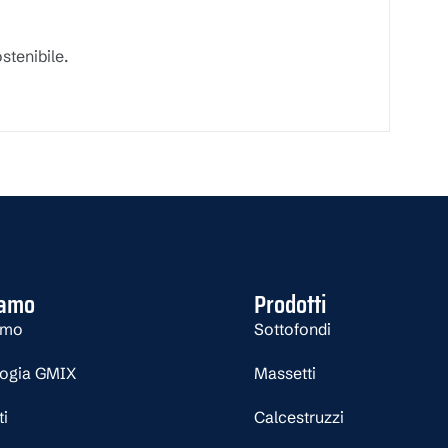
stenibile.
iamo
Prodotti
amo
Sottofondi
logia GMIX
Massetti
ti
Calcestruzzi