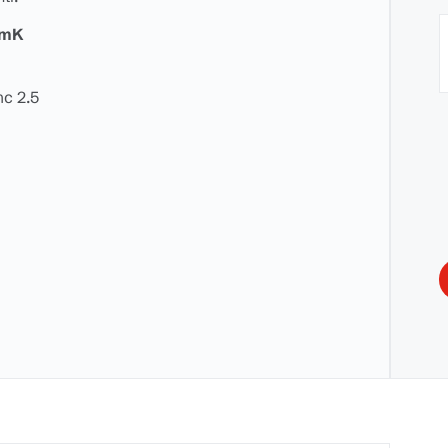
/mK
mc 2.5
S
d
l