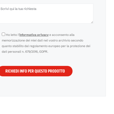
Ho letto l’
informativa privacy
e acconsento alla
memorizzazione dei miei dati nel vostro archivio secondo
quanto stabilito dal regolamento europeo per la protezione dei
dati personali n. 679/2016, GDPR.
i
prega
i
asciare
vuoto
questo
campo.