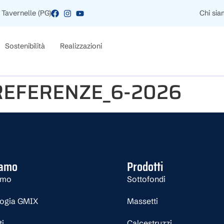
 Tavernelle (PG)
Chi si
Sostenibilità
Realizzazioni
 REFERENZE_6-2026
iamo
Prodotti
amo
Sottofondi
logia GMIX
Massetti
ti
Calcestruzzi