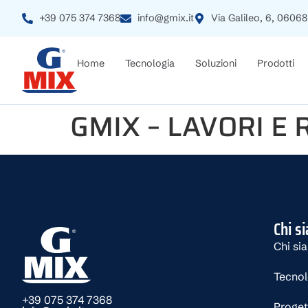
+39 075 374 7368
info@gmix.it
Via Galileo, 6, 06068
Home
Tecnologia
Soluzioni
Prodotti
GMIX – LAVORI E
Chi s
Chi si
Tecno
+39 075 374 7368
Proget